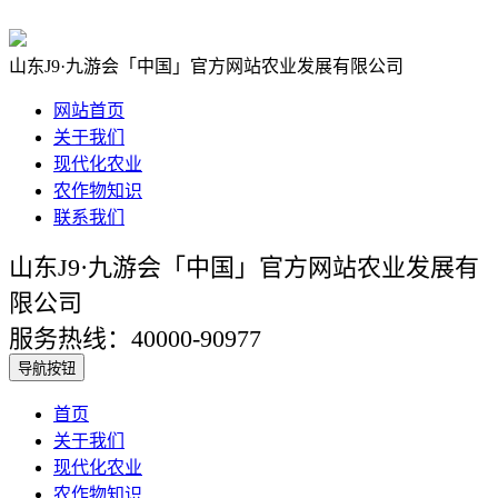
山东J9·九游会「中国」官方网站农业发展有限公司
网站首页
关于我们
现代化农业
农作物知识
联系我们
山东J9·九游会「中国」官方网站农业发展有
限公司
服务热线：40000-90977
导航按钮
首页
关于我们
现代化农业
农作物知识