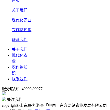
首页
关于我们
现代化农业
农作物知识
联系我们
关于我们
现代化农
业
农作物知
识
联系我们
服务热线：40000-90977
关注我们
copyright©山东J9·九游会「中国」官方网站农业发展有限公司